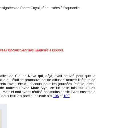
inc signées de Pierre Cayol, réhaussées à l'aquarelle.
sait l'inconscient des illuminés assoupis.
tiative de Claude Nova qui, déjà, avait oeuvré pour que la
 but était de promouvoir et de diffuser l'oeuvre littéraire de
la l'avait été à Lascours pour les journées Poésie, c'était
er de nouveau avec Marc Alyn, ce fut cette fois sur «
Les
1. Marc et moi avons réalisé pas moins de six livres ensemble
 deux feuillets poétiques (voir n°s
106
et
109
).