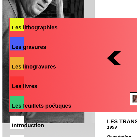
Les lithographies
Les gravures
Les linogravures
Les livres
Les feuillets poétiques
LES TRAN
Introduction
1999
Description