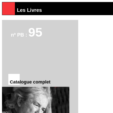
Les Livres
95
nº PB :
Catalogue complet