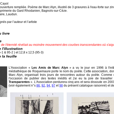
e Cayol
 couverture rempliée. Poème de Marc Alyn, illustré de 3 gravures à l'eau-forte sur z
mprimerie du Gard Rhodanien, Bagnols-sur-Cèze.
ire, Laudun.
nés par l’auteur et l’artiste
 livre
e
 de l'éternité révélait au moindre mouvement des courbes transcendantes où s'aigui
l'illustration
-1 & 95-2 ) et 12,8 x 12,5 (95-3)
la feuille
L'Association «
Les Amis de Marc Alyn
» a vu le jour en 1996 à l'ini
médiathèque de Roquemaure porte le nom du poète. Cette association, dont le
Marc Alyn, organisait trois jours de rencontres autour du poète. Comme ce
l'occasion de publier des textes inédits et j'ai eu la joie de travaill
Transparentes
». L'Association perdurera cinq ans et sera dissoute en 200
(voir également n°s
86
,
92
,
94
,
97
et
98
du présent catalogue raisonné) et de