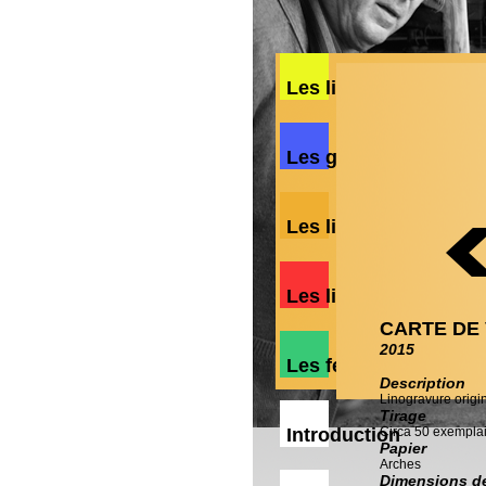
Les lithographies
Les gravures
Les linogravures
Les livres
CARTE DE
2015
Les feuillets poétiqu
Description
Linogravure origina
Tirage
Introduction
Circa 50 exempla
Papier
Arches
Dimensions de 