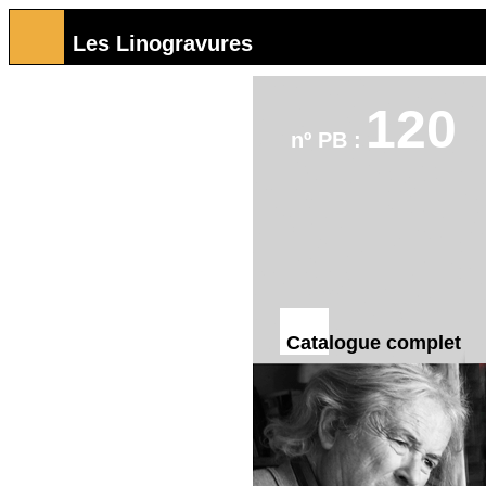
Les Linogravures
120
nº PB :
Catalogue complet