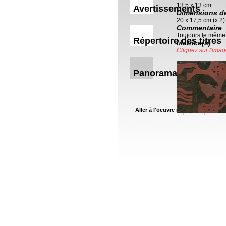
13,5 x 13 cm
Avertissements
Dimensions de 
20 x 17,5 cm (x 2)
Commentaire
Toujours le même 
Répertoire des titres
Matrice(s)
Cliquez sur l'imag
Panorama
Aller à l'oeuvre nº