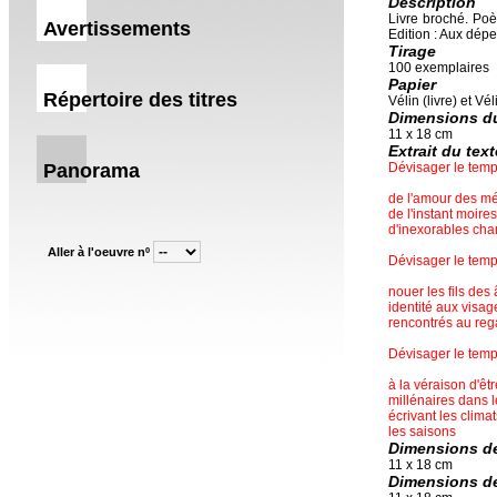
Description
Livre broché. Poè
Avertissements
Edition : Aux dépe
Tirage
100 exemplaires
Papier
Répertoire des titres
Vélin (livre) et Vé
Dimensions du
11 x 18 cm
Extrait du text
Panorama
Dévisager le tem
de l'amour des mém
de l'instant moire
d'inexorables ch
Aller à l'oeuvre nº
Dévisager le tem
nouer les fils des
identité aux visag
rencontrés au reg
Dévisager le tem
à la véraison d'êt
millénaires dans l
écrivant les climat
les saisons
Dimensions de 
11 x 18 cm
Dimensions de 