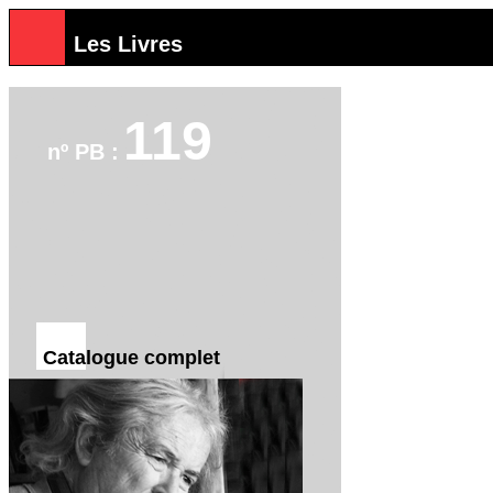
Les Livres
119
nº PB :
Catalogue complet