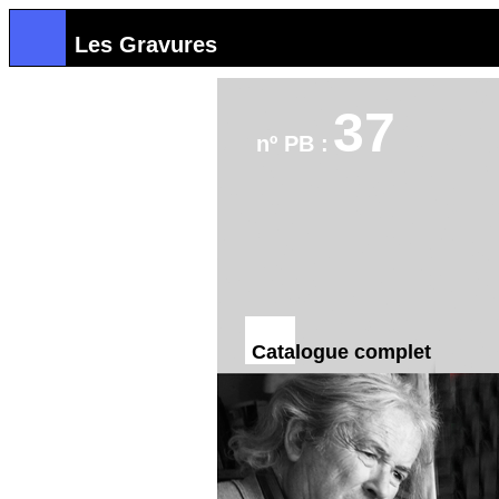
Les Gravures
37
nº PB :
Catalogue complet