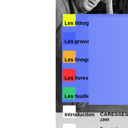
Les lithographies
Les gravures
Les linogravures
Les livres
Les feuillets poétiques
CARESSE
Introduction
1994