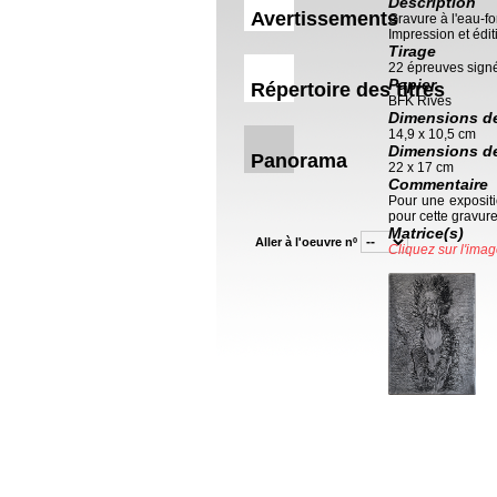
Description
Avertissements
Gravure à l'eau-for
Impression et éditi
Tirage
22 épreuves sign
Papier
Répertoire des titres
BFK Rives
Dimensions de 
14,9 x 10,5 cm
Dimensions de 
Panorama
22 x 17 cm
Commentaire
Pour une expositi
pour cette gravur
Matrice(s)
Aller à l'oeuvre nº
Cliquez sur l'imag